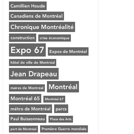
Camillien Houde
Canadiens de Montréal
Chronique Montréalité
construction
crise économique
Expo 67
Expos de Montréal
hôtel de ville de Montréal
Jean Drapeau
Montréal
maires de Montréal
Montréal 65
Montréal 67
métro de Montréal
parcs
Paul Buissonneau
Place des Arts
Première Guerre mondiale
port de Montréal