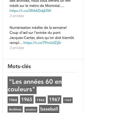
des archives, nous vous offrons un film
inédit sur le métro de Montréal.…
https://t.co/3RA6Odj63W
3 années
Numérisation inédite de la semaine!
Coup d’œil sur l’entrée du pont
Jacques-Cartier, alors qu'on doit bientôt
rempl…
https://t.co/7PmUdZijSr
3 années
Mots-clés
"Les années 60 en
couleurs"
1965
1967
1964
1966
1969
baseball
Archives
aviation