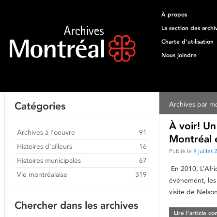
À propos
La section des archi
Charte d'utilisation
Nous joindre
Catégories
Archives par mo
À voir! U
Archives à l'oeuvre
91
Montréal 
Histoires d'ailleurs
16
Publié le
9 juillet
Histoires municipales
67
En 2010, L’Afri
Vie montréalaise
319
événement, les
visite de Nelso
Chercher dans les archives
Lire l’article c