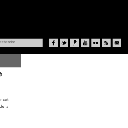
Facebook
Twitter
Historypin
YouTube
Flickr
RSS
Courriel
à
r cet
de la