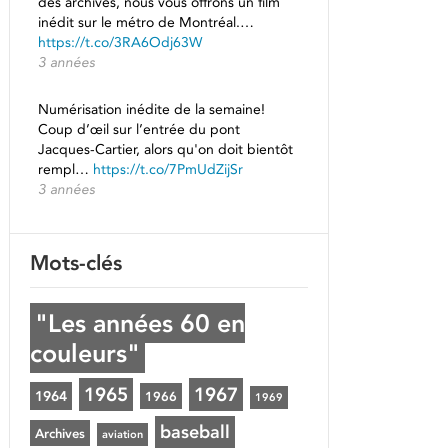
des archives, nous vous offrons un film
inédit sur le métro de Montréal.…
https://t.co/3RA6Odj63W
3 années
Numérisation inédite de la semaine!
Coup d’œil sur l’entrée du pont
Jacques-Cartier, alors qu'on doit bientôt
rempl…
https://t.co/7PmUdZijSr
3 années
Mots-clés
"Les années 60 en
couleurs"
1965
1967
1964
1966
1969
baseball
Archives
aviation