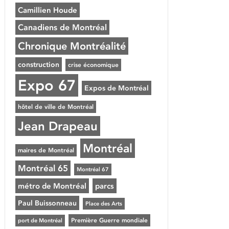
Camillien Houde
Canadiens de Montréal
Chronique Montréalité
construction
crise économique
Expo 67
Expos de Montréal
hôtel de ville de Montréal
Jean Drapeau
Montréal
maires de Montréal
Montréal 65
Montréal 67
métro de Montréal
parcs
Paul Buissonneau
Place des Arts
Première Guerre mondiale
port de Montréal