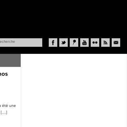
Facebook
Twitter
Historypin
YouTube
Flickr
RSS
Courriel
nos
,
a été une
 […]