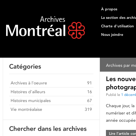
À propos
La section des archi
Charte d'utilisation
Nous joindre
Catégories
Archives par mo
Les nouvea
Archives à l'oeuvre
91
photograp
Histoires d'ailleurs
16
Publié le
1 décem
Histoires municipales
67
Chaque jour, la 
Vie montréalaise
319
numériser et di
année occupée 
Chercher dans les archives
Lire l’article c