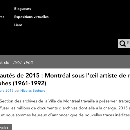
Blogueurs
ves
Expositions virtuelles
Liens
1961-1968
t-clé :
utés de 2015 : Montréal sous l’œil artiste de 
hes (1961-1992)
bre 2015
par
Nicolas Bednarz
Section des archives de la Ville de Montréal travaille à préserver, traiter
ffuser les millions de documents d’archives dont elle a la charge. 2015 
et nous sommes heureux d’annoncer que de nouvelles traces inédites
omplet