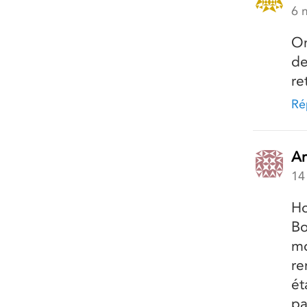
6 
On
de
re
Ré
An
14
Ho
Bo
mo
re
ét
pa