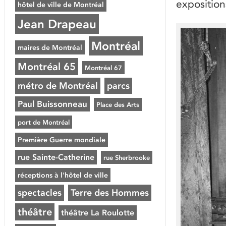
expositions
hôtel de ville de Montréal
Jean Drapeau
Montréal
maires de Montréal
Montréal 65
Montréal 67
métro de Montréal
parcs
Paul Buissonneau
Place des Arts
port de Montréal
Première Guerre mondiale
rue Sainte-Catherine
rue Sherbrooke
réceptions à l'hôtel de ville
spectacles
Terre des Hommes
théâtre
théâtre La Roulotte