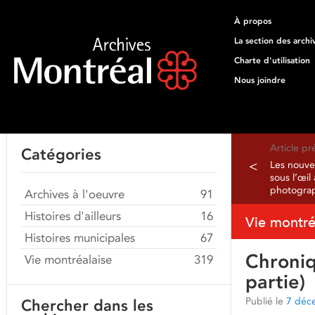
À propos
La section des archi
Charte d'utilisation
Nous joindre
Article p
Catégories
<
Les nouve
sous l’œil
photogra
Archives à l'oeuvre
91
Histoires d'ailleurs
16
Vie montré
Histoires municipales
67
Chroniq
Vie montréalaise
319
partie)
Publié le
7 déc
Chercher dans les