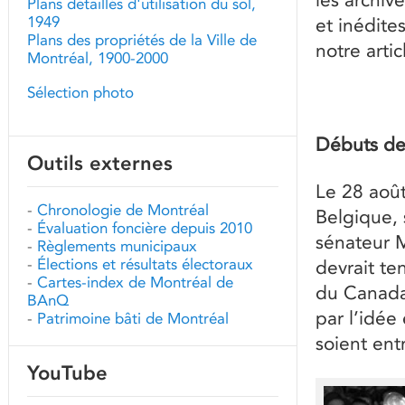
Plans détaillés d'utilisation du sol,
1949
et inédite
Plans des propriétés de la Ville de
notre arti
Montréal, 1900-2000
Sélection photo
Débuts de
Outils externes
Le 28 août
-
Chronologie de Montréal
Belgique, 
-
Évaluation foncière depuis 2010
sénateur 
-
Règlements municipaux
-
Élections et résultats électoraux
devrait te
-
Cartes-index de Montréal de
du Canada.
BAnQ
par l’idée
-
Patrimoine bâti de Montréal
soient entr
YouTube