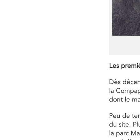
Les premi
Dès décem
la Compagn
dont le ma
Peu de tem
du site. P
la parc Ma