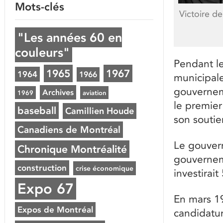
Mots-clés
Victoire de
"Les années 60 en
couleurs"
Pendant le
1965
1967
1964
1966
municipale
gouvernem
Archives
1969
aviation
le premier
baseball
Camillien Houde
son soutie
Canadiens de Montréal
Le gouvern
Chronique Montréalité
gouverneme
construction
crise économique
investirait
Expo 67
En mars 1
Expos de Montréal
candidatur