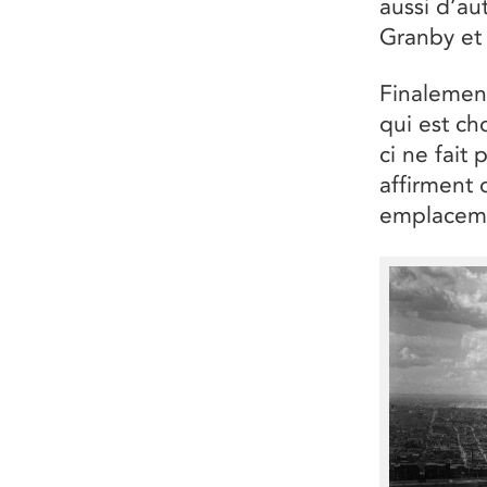
aussi d’au
Granby et
Finalement
qui est ch
ci ne fait
affirment 
emplacemen