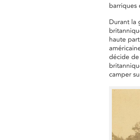
barriques 
Durant la 
britanniqu
haute part
américaine
décide de 
britanniq
camper sur 