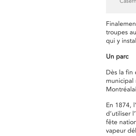
Casern
Finalemen
troupes a
qui y insta
Un parc
Dès la fin 
municipal 
Montréalai
En 1874, l
d’utiliser
fête natio
vapeur déb