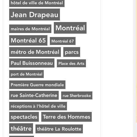
hôtel de ville de Montréal
Jean Drapeau
Montréal
maires de Montréal
Montréal 65
Montréal 67
métro de Montréal
parcs
Paul Buissonneau
Place des Arts
port de Montréal
Première Guerre mondiale
rue Sainte-Catherine
rue Sherbrooke
réceptions à l'hôtel de ville
spectacles
Terre des Hommes
théâtre
théâtre La Roulotte