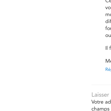
Ce
vo
mo
di
fo
ou
Il
Me
Ré
Laisse
Votre ad
champs 