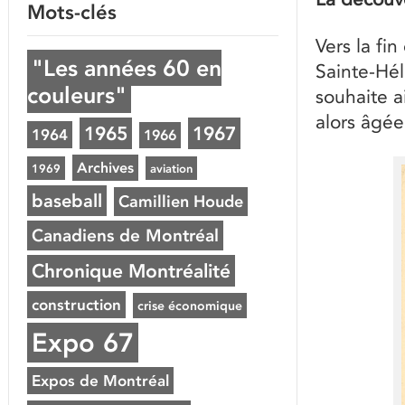
Mots-clés
Vers la f
"Les années 60 en
Sainte-Hélè
couleurs"
souhaite 
alors âgée
1965
1967
1964
1966
Archives
1969
aviation
baseball
Camillien Houde
Canadiens de Montréal
Chronique Montréalité
construction
crise économique
Expo 67
Expos de Montréal