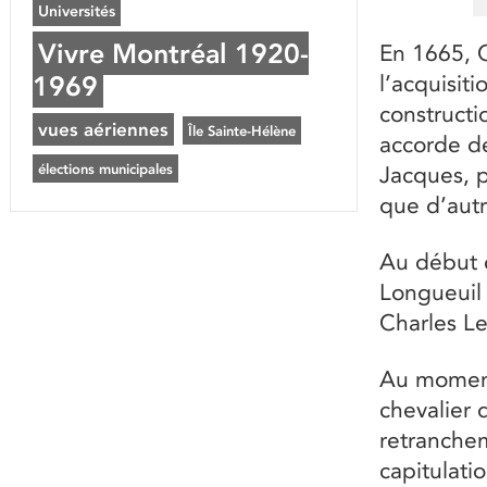
Universités
Vivre Montréal 1920-
En 1665, C
1969
l’acquisit
constructio
vues aériennes
Île Sainte-Hélène
accorde de
élections municipales
Jacques, 
que d’autre
Au début d
Longueuil 
Charles L
Au moment
chevalier 
retranchem
capitulati