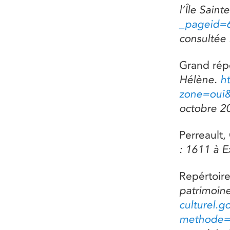
l’Île Sain
_pageid=
consultée 
Grand répe
Hélène.
ht
zone=oui
octobre 2
Perreault,
: 1611 à 
Repértoir
patrimoine
culturel.g
methode=c