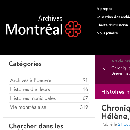
À propos
La section des archi
Charte d'utilisation
Nous joindre
Article p
Catégories
<
Chronique
Brève his
Archives à l'oeuvre
91
Histoires d'ailleurs
16
Histoires 
Histoires municipales
67
Chroniq
Vie montréalaise
319
Hélène,
Publié le
21 oc
Chercher dans les