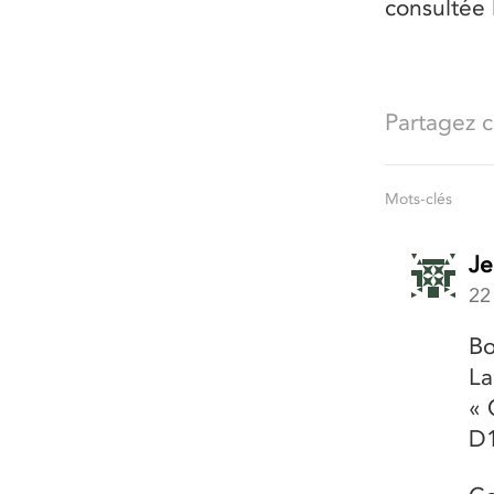
consultée 
Partagez ce
Mots-clés
Je
22
Bo
La
« 
D1