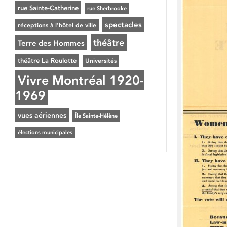
rue Sainte-Catherine
rue Sherbrooke
spectacles
réceptions à l'hôtel de ville
théâtre
Terre des Hommes
théâtre La Roulotte
Universités
Vivre Montréal 1920-
1969
vues aériennes
Île Sainte-Hélène
élections municipales