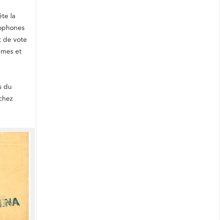
te la
cophones
t de vote
mmes et
s du
 chez