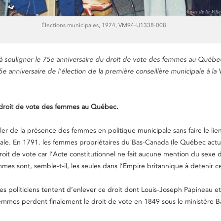
Élections municipales, 1974, VM94-U1338-008
e à souligner le 75e anniversaire du droit de vote des femmes au Québ
 anniversaire de l’élection de la première conseillère municipale à la V
 droit de vote des femmes au Québec.
er de la présence des femmes en politique municipale sans faire le lien
nale. En 1791. les femmes propriétaires du Bas-Canada (le Québec actu
roit de vote car l’Acte constitutionnel ne fait aucune mention du sexe 
mmes sont, semble-t-il, les seules dans l’Empire britannique à detenir ce
les politiciens tentent d’enlever ce droit dont Louis-Joseph Papineau et
femmes perdent finalement le droit de vote en 1849 sous le ministère B