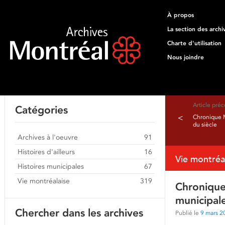
À propos
La section des archi
Charte d'utilisation
Nous joindre
Article pré
Catégories
<
Chronique M
du siècle
Archives à l'oeuvre
91
Histoires d'ailleurs
16
Vie montréa
Histoires municipales
67
Vie montréalaise
319
Chronique 
municipal
Chercher dans les archives
Publié le
9 mars 2