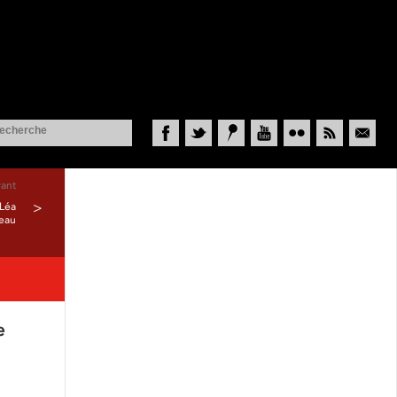
Facebook
Twitter
Historypin
YouTube
Flickr
RSS
Courriel
vant
 Léa
>
eau
e