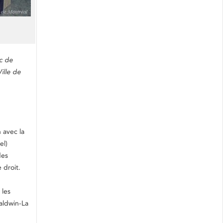
ec de
ille de
 avec la
el)
des
 droit.
 les
aldwin-La