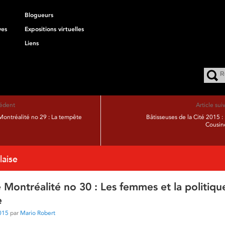
Blogueurs
ves
Expositions virtuelles
Liens
cédent
Article sui
ontréalité no 29 : La tempête
Bâtisseuses de la Cité 2015 :
Cousin
laise
Montréalité no 30 : Les femmes et la politiqu
e
015
par
Mario Robert