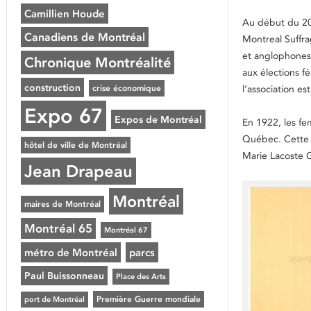
Camillien Houde
Au début du 20e
Canadiens de Montréal
Montreal Suffr
et anglophones 
Chronique Montréalité
aux élections 
construction
l’association es
crise économique
Expo 67
Expos de Montréal
En 1922, les fe
Québec. Cette m
hôtel de ville de Montréal
Marie Lacoste G
Jean Drapeau
Montréal
maires de Montréal
Montréal 65
Montréal 67
métro de Montréal
parcs
Paul Buissonneau
Place des Arts
Première Guerre mondiale
port de Montréal