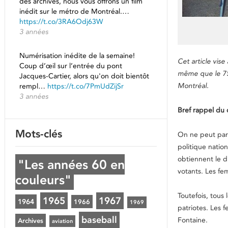
des archives, nous vous offrons un film
inédit sur le métro de Montréal.…
https://t.co/3RA6Odj63W
3 années
Numérisation inédite de la semaine!
Cet article vis
Coup d’œil sur l’entrée du pont
même que le 75e
Jacques-Cartier, alors qu'on doit bientôt
Montréal.
rempl…
https://t.co/7PmUdZijSr
3 années
Bref rappel du
Mots-clés
On ne peut parl
politique natio
obtiennent le d
"Les années 60 en
votants. Les fe
couleurs"
Toutefois, tous 
1965
1967
1964
1966
1969
patriotes. Les 
baseball
Fontaine.
Archives
aviation