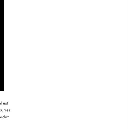
l est
ourrez
gardez