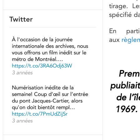
tirage. L
spécifié d
Twitter
En part
aux
règlem
À l'occasion de la journée
internationale des archives, nous
vous offrons un film inédit sur le
métro de Montréal.…
https://t.co/3RA6Odj63W
Premi
3 années
publiai
Numérisation inédite de la
semaine! Coup d’œil sur l’entrée
de l’î
du pont Jacques-Cartier, alors
1969.
qu'on doit bientôt rempl…
https://t.co/7PmUdZijSr
3 années