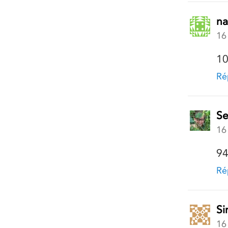
na
16
10
Ré
Se
16
94
Ré
Si
16