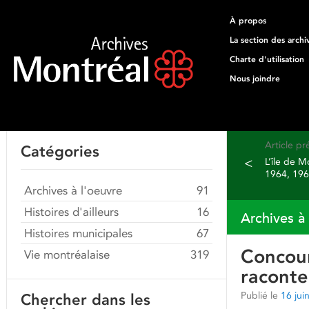
À propos
La section des archi
Charte d'utilisation
Nous joindre
Article p
Catégories
<
L’île de M
1964, 196
Archives à l'oeuvre
91
Histoires d'ailleurs
16
Archives à
Histoires municipales
67
Concour
Vie montréalaise
319
raconte
Publié le
16 jui
Chercher dans les