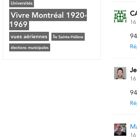
Universités
C
Vivre Montréal 1920-
16
1969
94
vues aériennes
Île Sainte-Hélène
Ré
élections municipales
Je
16
94
Ré
Ma
16