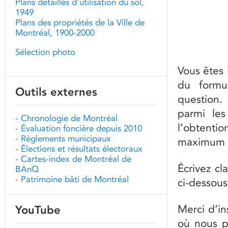
Plans détaillés d'utilisation du sol,
1949
Plans des propriétés de la Ville de
Montréal, 1900-2000
Sélection photo
Vous êtes 
du formu
Outils externes
question.
parmi les
-
Chronologie de Montréal
l’obtent
-
Évaluation foncière depuis 2010
-
Règlements municipaux
maximum d’
-
Élections et résultats électoraux
-
Cartes-index de Montréal de
Écrivez c
BAnQ
-
Patrimoine bâti de Montréal
ci-dessous
Merci d’in
YouTube
où nous po