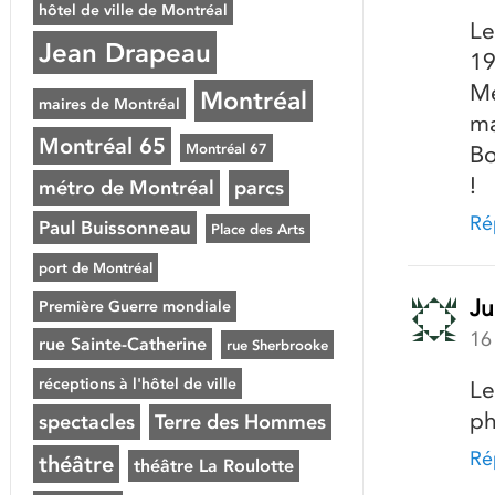
hôtel de ville de Montréal
Le
Jean Drapeau
19
Me
Montréal
maires de Montréal
ma
Montréal 65
Montréal 67
Bo
!
métro de Montréal
parcs
Ré
Paul Buissonneau
Place des Arts
port de Montréal
Ju
Première Guerre mondiale
16
rue Sainte-Catherine
rue Sherbrooke
réceptions à l'hôtel de ville
Le
ph
spectacles
Terre des Hommes
Ré
théâtre
théâtre La Roulotte