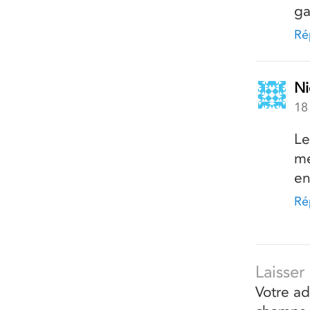
ga
Ré
Ni
18
Le
me
en
Ré
Laisse
Votre ad