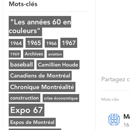
Mots-clés
"Les années 60 en
couleurs"
1965
1967
1964
1966
Archives
1969
aviation
baseball
Camillien Houde
Canadiens de Montréal
Partagez ce
Chronique Montréalité
construction
crise économique
Mots-clés
Expo 67
Ma
Expos de Montréal
16