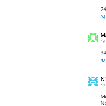
94
Ré
M
16
94
Ré
Ni
17
Me
No