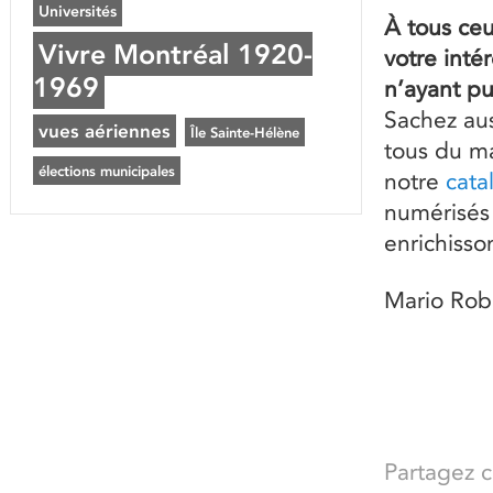
Universités
À tous ceu
Vivre Montréal 1920-
votre inté
1969
n’ayant pu
Sachez au
vues aériennes
Île Sainte-Hélène
tous du ma
élections municipales
notre
cata
numérisés 
enrichisso
Mario Robe
Partagez ce