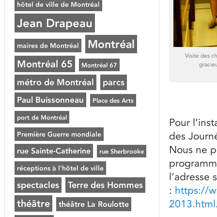
hôtel de ville de Montréal
Jean Drapeau
Montréal
maires de Montréal
Visite des c
Montréal 65
gracie
Montréal 67
métro de Montréal
parcs
Paul Buissonneau
Place des Arts
port de Montréal
Pour l’inst
Première Guerre mondiale
des Journé
Nous ne pr
rue Sainte-Catherine
rue Sherbrooke
programmat
réceptions à l'hôtel de ville
l’adresse 
spectacles
Terre des Hommes
:
https://
théâtre
2013.html
théâtre La Roulotte