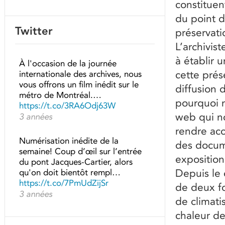
constituen
du point d
Twitter
préservati
L’archivist
à établir 
À l'occasion de la journée
cette prés
internationale des archives, nous
vous offrons un film inédit sur le
diffusion 
métro de Montréal.…
pourquoi n
https://t.co/3RA6Odj63W
web qui n
3 années
rendre acc
Numérisation inédite de la
des docume
semaine! Coup d’œil sur l’entrée
exposition
du pont Jacques-Cartier, alors
Depuis le 
qu'on doit bientôt rempl…
https://t.co/7PmUdZijSr
de deux fo
3 années
de climati
chaleur de