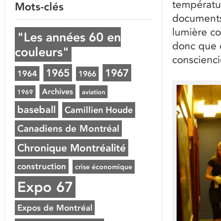
températu
Mots-clés
documents 
lumière co
"Les années 60 en
donc que c
couleurs"
conscienci
1965
1967
1964
1966
Archives
1969
aviation
baseball
Camillien Houde
Canadiens de Montréal
Chronique Montréalité
construction
crise économique
Expo 67
Expos de Montréal