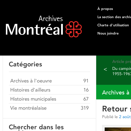
À propos
La section des archi
Charte d'utilisation
Nous joindre
Article p
Catégories
<
Du campin
1955-196
Archives à l'oeuvre
91
Histoires d'ailleurs
16
Archives à
Histoires municipales
67
Retour 
Vie montréalaise
319
Publié le
2 aoû
Chercher dans les