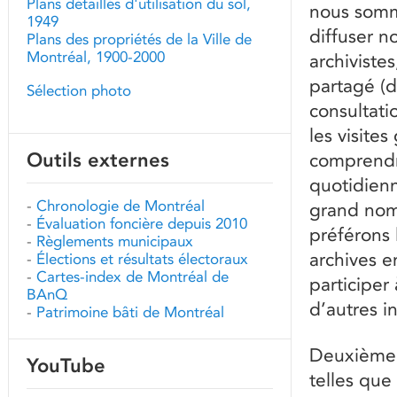
Plans détaillés d'utilisation du sol,
nous somme
1949
diffuser n
Plans des propriétés de la Ville de
Montréal, 1900-2000
archiviste
partagé (d
Sélection photo
consultati
les visit
Outils externes
comprendre
quotidienn
-
Chronologie de Montréal
grand nom
-
Évaluation foncière depuis 2010
préférons 
-
Règlements municipaux
archives e
-
Élections et résultats électoraux
-
Cartes-index de Montréal de
participer
BAnQ
d’autres i
-
Patrimoine bâti de Montréal
Deuxièmem
YouTube
telles que