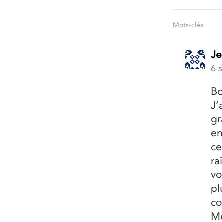
Mots-clés
Je
6 
Bo
J’
gr
en
ce
ra
vo
pl
co
Me