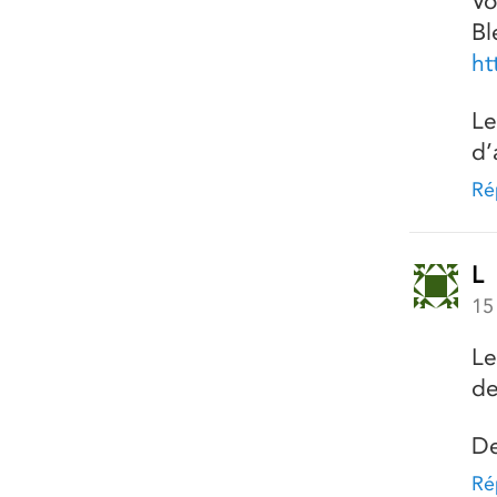
Vo
Bl
h
Le
d’
Ré
L
15
Le
de
De
Ré