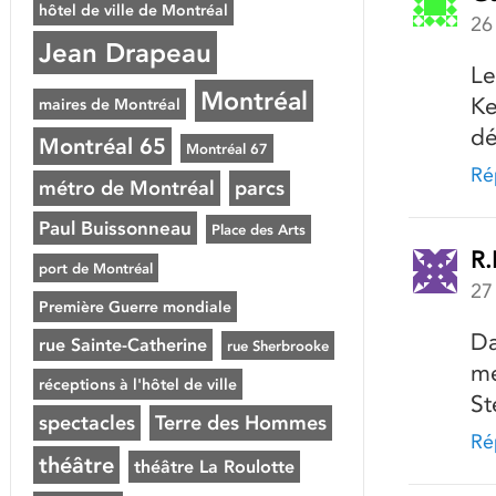
hôtel de ville de Montréal
26
Jean Drapeau
Le
Montréal
Ke
maires de Montréal
dé
Montréal 65
Montréal 67
Ré
métro de Montréal
parcs
Paul Buissonneau
Place des Arts
R.
port de Montréal
27
Première Guerre mondiale
Da
rue Sainte-Catherine
rue Sherbrooke
me
réceptions à l'hôtel de ville
St
spectacles
Terre des Hommes
Ré
théâtre
théâtre La Roulotte