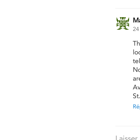
Ma
24
Th
lo
te
No
ar
Av
St
Ré
Laisse