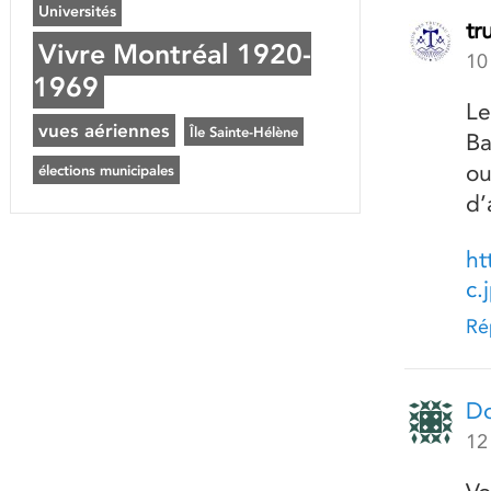
Universités
tr
Vivre Montréal 1920-
10
1969
Le
vues aériennes
Île Sainte-Hélène
Ba
ou
élections municipales
d’
ht
c.
Ré
Do
12