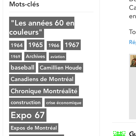
Mots-clés
Ca
en
"Les années 60 en
couleurs"
To
Ré
1965
1967
1964
1966
Archives
1969
aviation
baseball
Camillien Houde
Canadiens de Montréal
Chronique Montréalité
construction
crise économique
Expo 67
Expos de Montréal
Gu