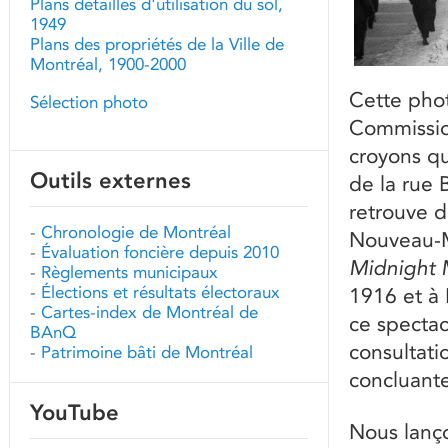
Plans détaillés d'utilisation du sol,
1949
Plans des propriétés de la Ville de
Montréal, 1900-2000
Cette phot
Sélection photo
Commissio
croyons qu
Outils externes
de la rue 
retrouve d
-
Chronologie de Montréal
Nouveau-M
-
Évaluation foncière depuis 2010
Midnight 
-
Règlements municipaux
-
Élections et résultats électoraux
1916 et à
-
Cartes-index de Montréal de
ce spectac
BAnQ
consultati
-
Patrimoine bâti de Montréal
concluant
YouTube
Nous lanço