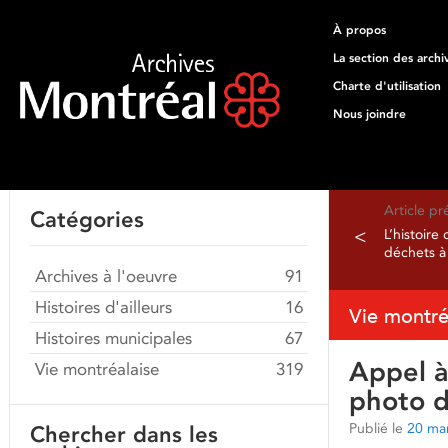
À propos
La section des archi
Charte d'utilisation
Nous joindre
Article p
Catégories
<
L’histoire
déchets à
Archives à l'oeuvre
91
Histoires d'ailleurs
16
Vie montré
Histoires municipales
67
Appel à
Vie montréalaise
319
photo d
Publié le
20 ma
Chercher dans les