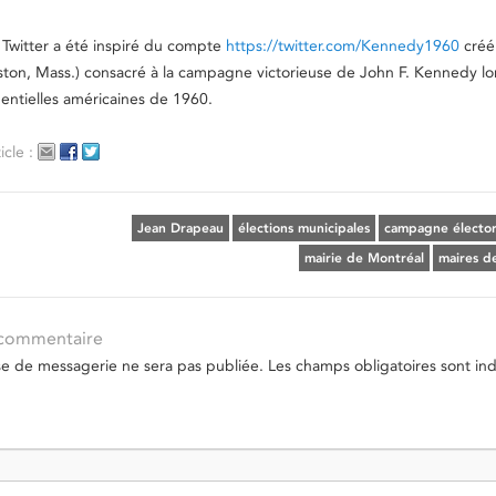
Twitter a été inspiré du compte
https://twitter.com/Kennedy1960
créé 
ston, Mass.) consacré à la campagne victorieuse de John F. Kennedy lo
dentielles américaines de 1960.
icle :
Jean Drapeau
élections municipales
campagne élector
mairie de Montréal
maires d
 commentaire
se de messagerie ne sera pas publiée.
Les champs obligatoires sont in