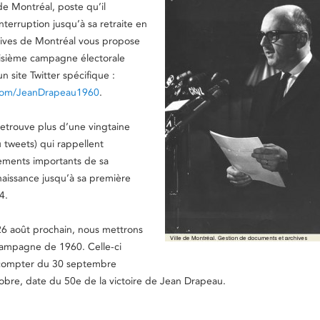
de Montréal, poste qu’il
nterruption jusqu’à sa retraite en
ives de Montréal vous propose
oisième campagne électorale
n site Twitter spécifique :
r.com/JeanDrapeau1960
.
 retrouve plus d’une vingtaine
u tweets) qui rappellent
ments importants de sa
 naissance jusqu’à sa première
4.
6 août prochain, nous mettrons
 campagne de 1960. Celle-ci
à compter du 30 septembre
obre, date du 50e de la victoire de Jean Drapeau.