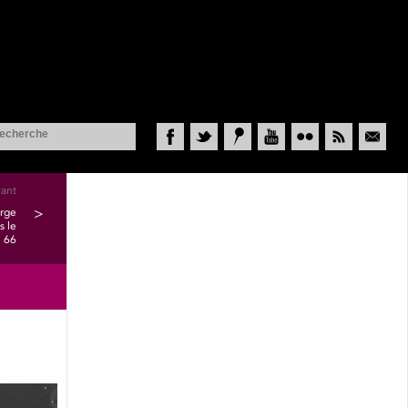
Facebook
Twitter
Historypin
YouTube
Flickr
RSS
Courriel
vant
orge
>
s le
l 66