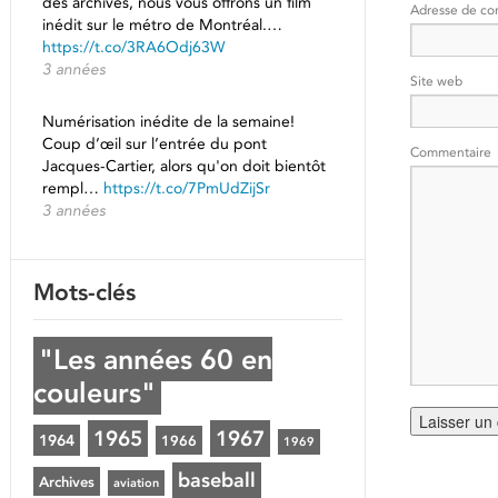
des archives, nous vous offrons un film
Adresse de co
inédit sur le métro de Montréal.…
https://t.co/3RA6Odj63W
3 années
Site web
Numérisation inédite de la semaine!
Coup d’œil sur l’entrée du pont
Commentaire
Jacques-Cartier, alors qu'on doit bientôt
rempl…
https://t.co/7PmUdZijSr
3 années
Mots-clés
"Les années 60 en
couleurs"
1965
1967
1964
1966
1969
baseball
Archives
aviation