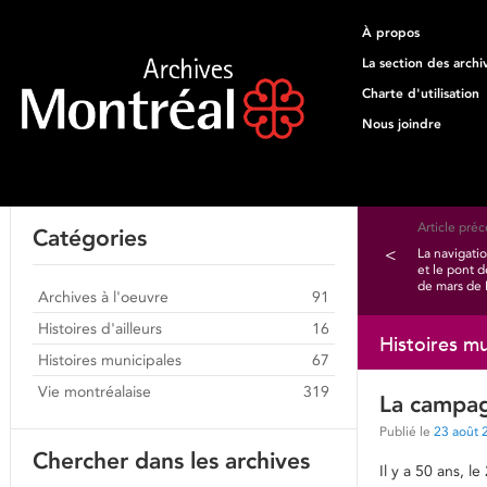
À propos
La section des archi
Charte d'utilisation
Nous joindre
Article pré
Catégories
<
La navigati
et le pont 
de mars de 
Archives à l'oeuvre
91
Histoires d'ailleurs
16
Histoires mu
Histoires municipales
67
Vie montréalaise
319
La campag
Publié le
23 août 
Chercher dans les archives
Il y a 50 ans, 