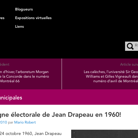
Blogueurs
ves
Expositions virtuelles
Liens
cédent
Article sui
on d’hiver, l’arboretum Morgan
Les calèches, l’université Sir Ge
de la Concorde dans le numéro
Williams et Gilles Vigneault dan
Montréal 66
numéro d’avril de Montréa
nicipales
ne électorale de Jean Drapeau en 1960!
2010
par
Mario Robert
le 24 octobre 1960, Jean Drapeau