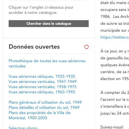
était élu maire 
Cliquer sur l'onglet ci-dessous pour
occupera sans i
accéder à notre catalogue.
1986. Les Arch
de suivre sa tr
Chercher dans le catalogue
municipale sur u
https://twitte
Données ouvertes
À ce jour, on y
de gazouillis (o
Photothèque de toutes les vues aériennes
quelques événe
verticales
carrière, de sa
Vues aériennes obliques, 1925-1935
élection en 195
Vues aériennes verticales, 1947-1949
Vues aériennes verticales, 1958-1975
Vues aériennes obliques, 1960-1992
À compter du 2
l’accent sur la
Plans généraux d'utilisation du sol, 1949
s’intensifiera 
Plans détaillés d'utilisation du sol, 1949
Plans des propriétés de la Ville de
jusqu’au 24 oct
Montréal, 1900-2000
Suivez-nous!
Sélection photo