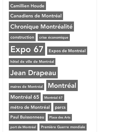
Camillien Houde
Canadiens de Montréal
Chronique Montréalité
construction
crise économique
Expo 67
Expos de Montréal
hôtel de ville de Montréal
Jean Drapeau
Montréal
maires de Montréal
Montréal 65
Montréal 67
métro de Montréal
parcs
Paul Buissonneau
Place des Arts
Première Guerre mondiale
port de Montréal