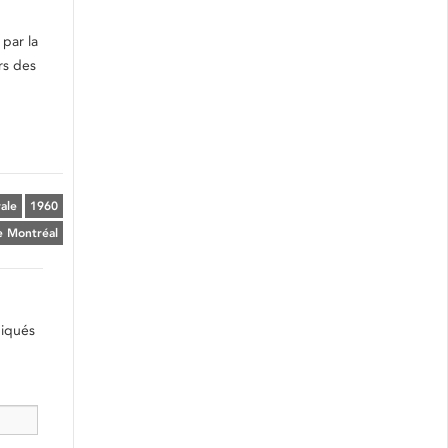
par la
rs des
ale
1960
e Montréal
diqués