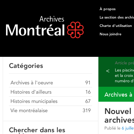
À propos
La section des archi
Charte d'utilisation
Nous joindre
Article p
Catégories
<
Les piscin
et la croi
numéro d’
Archives à l'oeuvre
91
Histoires d'ailleurs
16
Archives à
Histoires municipales
67
Nouvel 
Vie montréalaise
319
archive
Publié le
6 juill
Chercher dans les