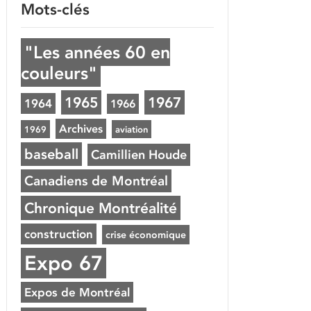
Mots-clés
"Les années 60 en
couleurs"
1965
1967
1964
1966
Archives
1969
aviation
baseball
Camillien Houde
Canadiens de Montréal
Chronique Montréalité
construction
crise économique
Expo 67
Expos de Montréal