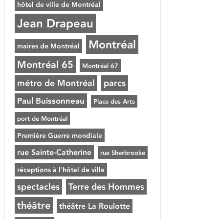
hôtel de ville de Montréal
Jean Drapeau
Montréal
maires de Montréal
Montréal 65
Montréal 67
métro de Montréal
parcs
Paul Buissonneau
Place des Arts
port de Montréal
Première Guerre mondiale
rue Sainte-Catherine
rue Sherbrooke
réceptions à l'hôtel de ville
spectacles
Terre des Hommes
théâtre
théâtre La Roulotte