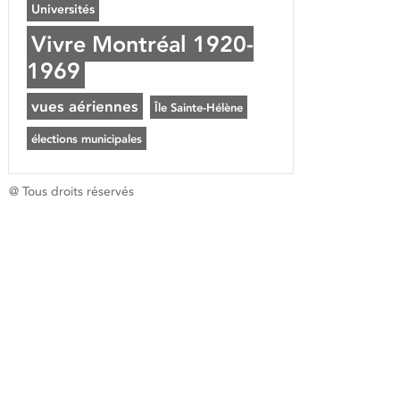
Universités
Vivre Montréal 1920-
1969
vues aériennes
Île Sainte-Hélène
élections municipales
@ Tous droits réservés