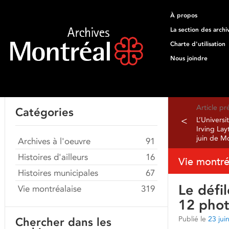
À propos
La section des archi
Charte d'utilisation
Nous joindre
Article p
Catégories
<
L’Universi
Irving La
juin de M
Archives à l'oeuvre
91
Histoires d'ailleurs
16
Vie montré
Histoires municipales
67
Le défi
Vie montréalaise
319
12 pho
Publié le
23 jui
Chercher dans les