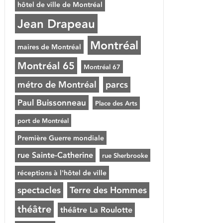
hôtel de ville de Montréal
Jean Drapeau
Montréal
maires de Montréal
Montréal 65
Montréal 67
métro de Montréal
parcs
Paul Buissonneau
Place des Arts
port de Montréal
Première Guerre mondiale
rue Sainte-Catherine
rue Sherbrooke
réceptions à l'hôtel de ville
spectacles
Terre des Hommes
théâtre
théâtre La Roulotte