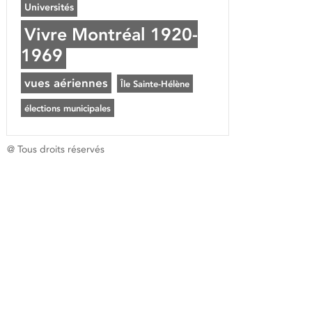
Universités
Vivre Montréal 1920-
1969
vues aériennes
Île Sainte-Hélène
élections municipales
@ Tous droits réservés