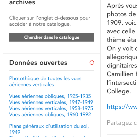
archives
Après vous
photos de 
Cliquer sur l'onglet ci-dessous pour
1909, voic
accéder à notre catalogue.
avec celle
Chercher dans le catalogue
thème étai
On y voit 
allégoriqu
Données ouvertes
dignitaire
Camillien 
Photothèque de toutes les vues
l’intersec
aériennes verticales
College.
Vues aériennes obliques, 1925-1935
Vues aériennes verticales, 1947-1949
https://w
Vues aériennes verticales, 1958-1975
Vues aériennes obliques, 1960-1992
Partagez ce
Plans généraux d'utilisation du sol,
1949