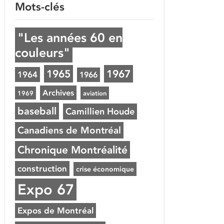
Mots-clés
"Les années 60 en
couleurs"
1965
1967
1964
1966
Archives
1969
aviation
baseball
Camillien Houde
Canadiens de Montréal
Chronique Montréalité
construction
crise économique
Expo 67
Expos de Montréal