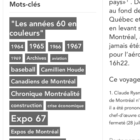
1
pays»
. D
Mots-clés
au fond de
Québec et 
"Les années 60 en
en levant 
couleurs"
Montréal, 
jamais été
1965
1967
1964
1966
pour l’aér
Archives
1969
aviation
16h22.
baseball
Camillien Houde
Ce voyage 
Canadiens de Montréal
1. Claude Ryan
Chronique Montréalité
de Montréal n’
construction
crise économique
il a été pronon
chef-d’œuvre de
Expo 67
fermeté (28 jui
Expos de Montréal