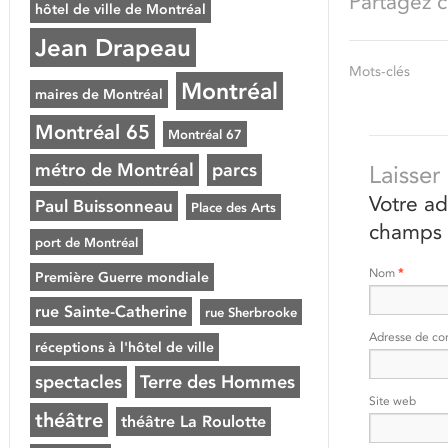
Partagez ce
hôtel de ville de Montréal
Jean Drapeau
Mots-clés
Montréal
maires de Montréal
Montréal 65
Montréal 67
métro de Montréal
parcs
Laisse
Votre ad
Paul Buissonneau
Place des Arts
champs 
port de Montréal
Nom
*
Première Guerre mondiale
rue Sainte-Catherine
rue Sherbrooke
Adresse de co
réceptions à l'hôtel de ville
spectacles
Terre des Hommes
Site web
théâtre
théâtre La Roulotte