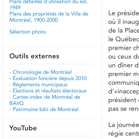
Plans détaillés d'utilisation du sol,
1949
Le préside
Plans des propriétés de la Ville de
Montréal, 1900-2000
où il inau
de la Plac
Sélection photo
le Québec»
premier ch
Outils externes
ou ceux d
un dîner d
-
Chronologie de Montréal
premier mi
-
Évaluation foncière depuis 2010
communiqué
-
Règlements municipaux
d’«inaccep
-
Élections et résultats électoraux
-
Cartes-index de Montréal de
président 
BAnQ
pas se re
-
Patrimoine bâti de Montréal
La journée
YouTube
régie cent