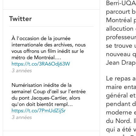
Berri-UQAM
parcourt b
Twitter
Montréal p
allocution
professeu
À l'occasion de la journée
internationale des archives, nous
se trouve 
vous offrons un film inédit sur le
nouveau qu
métro de Montréal.…
Jean Drap
https://t.co/3RA6Odj63W
3 années
Le repas a 
Numérisation inédite de la
maire enta
semaine! Coup d’œil sur l’entrée
général et
du pont Jacques-Cartier, alors
pendant de
qu'on doit bientôt rempl…
https://t.co/7PmUdZijSr
moderne e
3 années
du Nord. I
qui a été