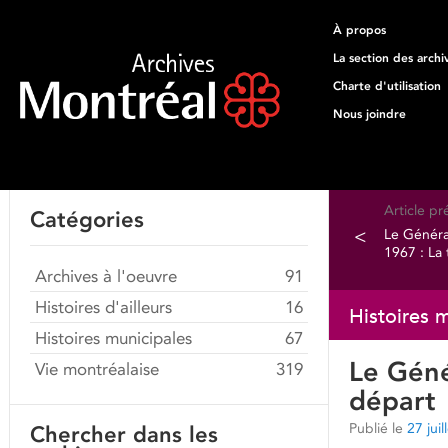
À propos
La section des archi
Charte d'utilisation
Nous joindre
Article p
Catégories
<
Le Généra
1967 : La 
Archives à l'oeuvre
91
Histoires d'ailleurs
16
Histoires 
Histoires municipales
67
Le Géné
Vie montréalaise
319
départ
Publié le
27 jui
Chercher dans les