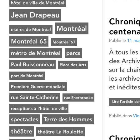
hôtel de ville de Montréal
Jean Drapeau
Chroniq
Montréal
maires de Montréal
centena
Montréal 65
Publié le
11 ma
Montréal 67
À tous les
métro de Montréal
parcs
des Archiv
Paul Buissonneau
Place des Arts
sur la cha
port de Montréal
les archive
et inédite
Première Guerre mondiale
rue Sainte-Catherine
rue Sherbrooke
Lire l’article c
réceptions à l'hôtel de ville
Publié dans
Vie
spectacles
Terre des Hommes
théâtre
théâtre La Roulotte
Chroniq