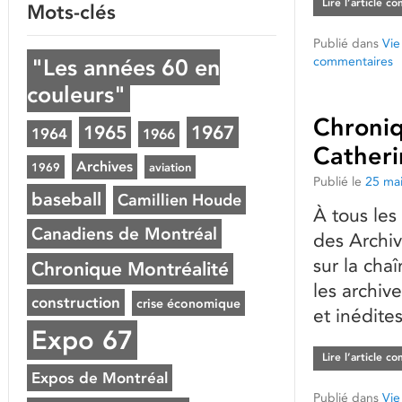
Lire l’article c
Mots-clés
Publié dans
Vie
commentaires
"Les années 60 en
couleurs"
Chroniq
1965
1967
1964
1966
Catheri
Archives
1969
aviation
Publié le
25 ma
baseball
Camillien Houde
À tous les
Canadiens de Montréal
des Archiv
sur la cha
Chronique Montréalité
les archive
construction
crise économique
et inédite
Expo 67
Lire l’article c
Expos de Montréal
Publié dans
Vie