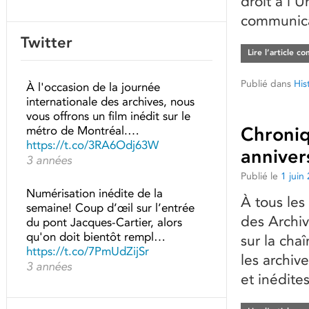
droit à l’
communicat
Twitter
Lire l’article c
Publié dans
His
À l'occasion de la journée
internationale des archives, nous
vous offrons un film inédit sur le
métro de Montréal.…
Chroniq
https://t.co/3RA6Odj63W
anniver
3 années
Publié le
1 juin
Numérisation inédite de la
À tous les
semaine! Coup d’œil sur l’entrée
des Archiv
du pont Jacques-Cartier, alors
qu'on doit bientôt rempl…
sur la cha
https://t.co/7PmUdZijSr
les archive
3 années
et inédite