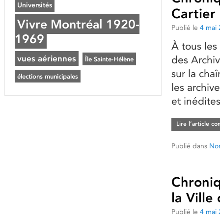
Universités
Cartier
Vivre Montréal 1920-
Publié le
4 mai
1969
À tous les
vues aériennes
des Archiv
Île Sainte-Hélène
sur la cha
élections municipales
les archive
et inédite
Lire l’article c
Publié dans
Non
Chroniq
la Vill
Publié le
4 mai