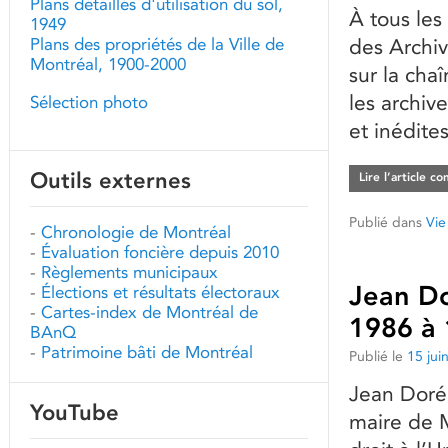
Plans détaillés d'utilisation du sol,
À tous les
1949
Plans des propriétés de la Ville de
des Archiv
Montréal, 1900-2000
sur la cha
les archive
Sélection photo
et inédite
Outils externes
Lire l’article c
Publié dans
Vie
-
Chronologie de Montréal
-
Évaluation foncière depuis 2010
-
Règlements municipaux
Jean Do
-
Élections et résultats électoraux
-
Cartes-index de Montréal de
1986 à
BAnQ
-
Patrimoine bâti de Montréal
Publié le
15 jui
Jean Doré 
YouTube
maire de M