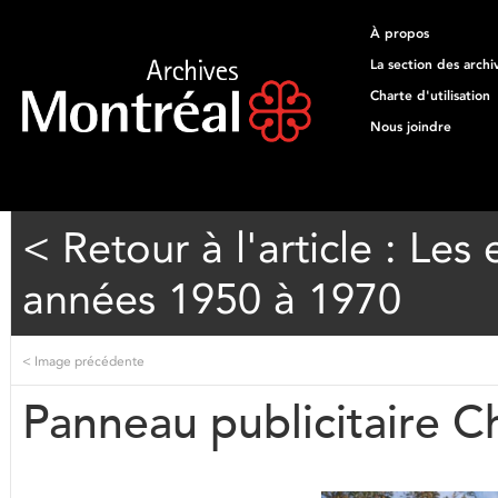
À propos
La section des archi
Charte d'utilisation
Nous joindre
< Retour à l'article : Le
années 1950 à 1970
<
Image précédente
Panneau publicitaire Ch