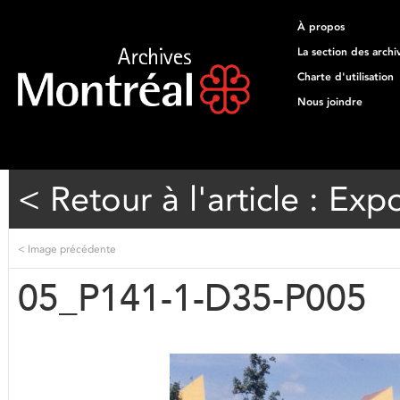
À propos
La section des archi
Charte d'utilisation
Nous joindre
< Retour à l'article : Exp
<
Image précédente
05_P141-1-D35-P005