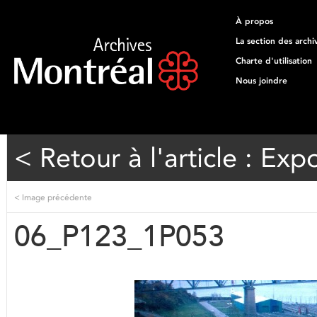
À propos
La section des archi
Charte d'utilisation
Nous joindre
< Retour à l'article : Exp
<
Image précédente
06_P123_1P053