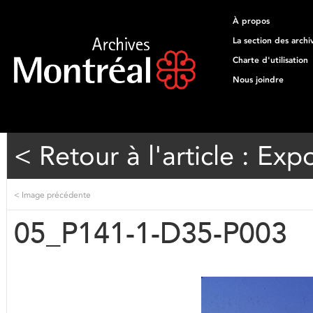
À propos
La section des archi
Charte d'utilisation
Nous joindre
< Retour à l'article : Exp
<
Image précédente
05_P141-1-D35-P003