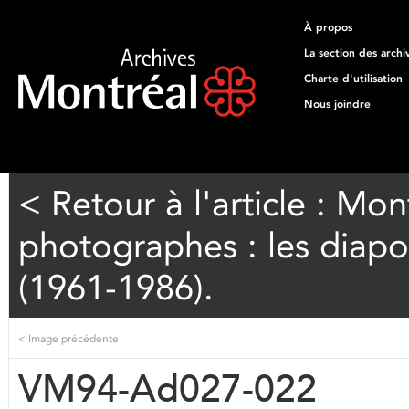
À propos
La section des archi
Charte d'utilisation
Nous joindre
< Retour à l'article : Mon
photographes : les diapos
(1961-1986).
<
Image précédente
VM94-Ad027-022