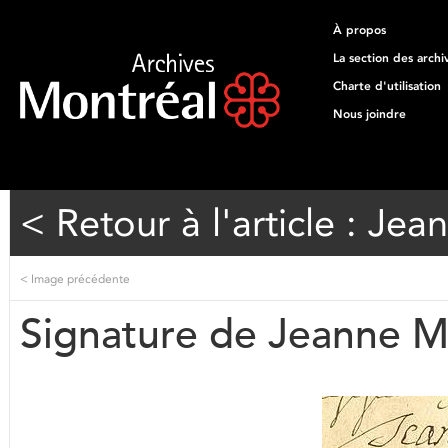
À propos
La section des archi
Charte d'utilisation
Nous joindre
< Retour à l'article : J
<
Image précédente
Signature de Jeanne 