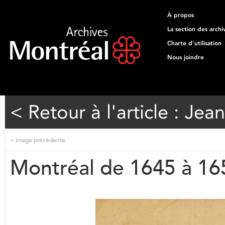
À propos
La section des archi
Charte d'utilisation
Nous joindre
< Retour à l'article : J
<
Image précédente
Montréal de 1645 à 16