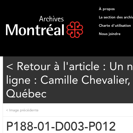
À propos
La section des archi
Charte d'utilisation
Nous joindre
< Retour à l'article : Un
ligne : Camille Chevalier
Québec
<
Image précédente
P188-01-D003-P012