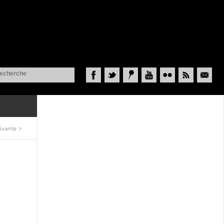
Facebook
Twitter
Historypin
YouTube
Flickr
RSS
Courriel
ivante
>