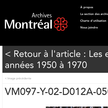
À propos
La section des archi
Charte d'utilisation
Nous joindre
< Retour à l'article : Le
années 1950 à 1970
<
Image précédente
VM097-Y-02-D012A-05