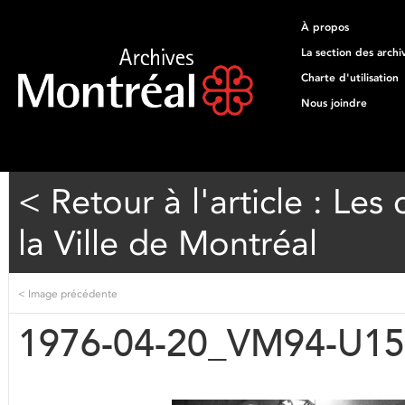
À propos
La section des archi
Charte d'utilisation
Nous joindre
< Retour à l'article : Les
la Ville de Montréal
<
Image précédente
1976-04-20_VM94-U15