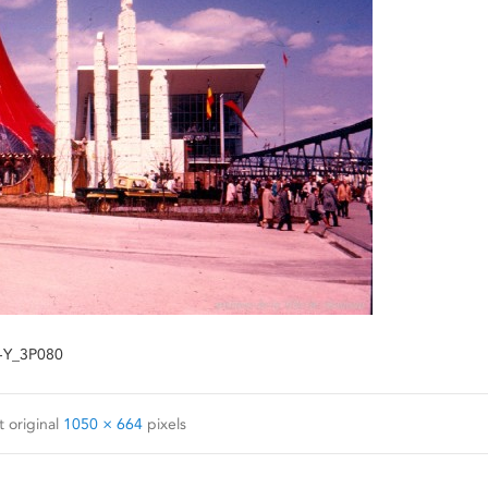
97-Y_3P080
 original
1050 × 664
pixels