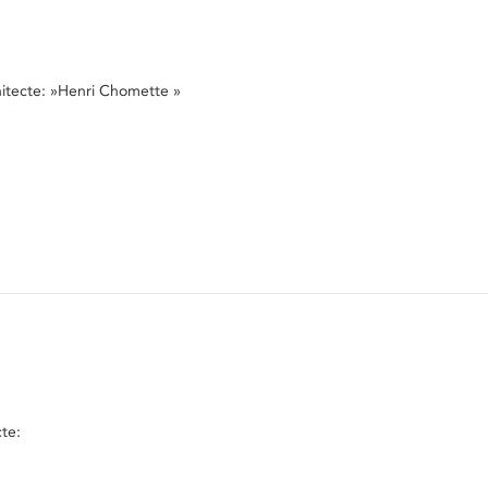
hitecte: »Henri Chomette »
cte: