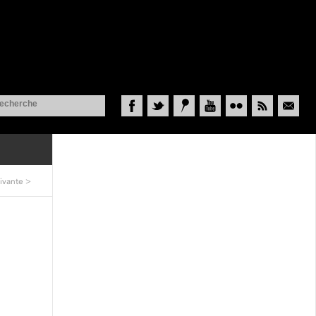
Facebook
Twitter
Historypin
YouTube
Flickr
RSS
Courriel
ivante
>