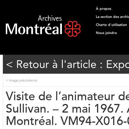
À propos
La section des archi
Charte d'utilisation
Nous joindre
< Retour à l'article : Exp
<
Image précédente
Visite de l’animateur d
Sullivan. – 2 mai 1967. 
Montréal. VM94-X016-