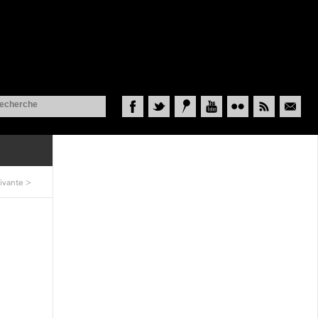
Facebook
Twitter
Historypin
YouTube
Flickr
RSS
Courriel
ivante
>