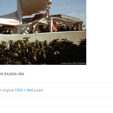
VM94-EXd006-086
 original
1500 × 868
pixels