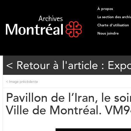
À propos
La section des archi
Charte d'utilisation
Nous joindre
< Retour à l'article : Exp
<
Image précédente
Pavillon de l’Iran, le so
Ville de Montréal. VM