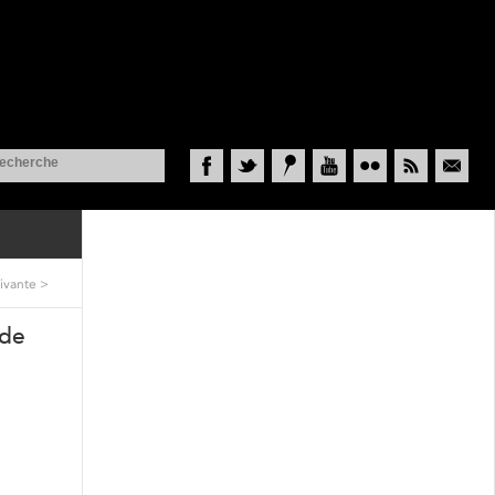
Facebook
Twitter
Historypin
YouTube
Flickr
RSS
Courriel
ivante
>
 de