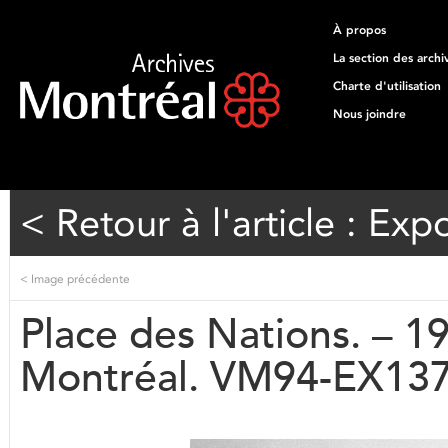
À propos
La section des archi
Charte d'utilisation
Nous joindre
< Retour à l'article : Exp
<
Image précédente
Place des Nations. – 19
Montréal. VM94-EX13