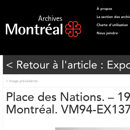
À propos
La section des archi
Charte d'utilisation
Nous joindre
< Retour à l'article : Exp
<
Image précédente
Place des Nations. – 19
Montréal. VM94-EX13