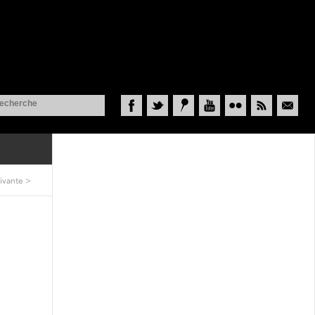
Facebook
Twitter
Historypin
YouTube
Flickr
RSS
Courriel
ivante
>