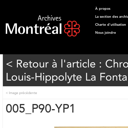
À propos
La section des archi
Charte d'utilisation
Nous joindre
< Retour à l'article : Ch
Louis-Hippolyte La Fonta
<
Image précédente
005_P90-YP1