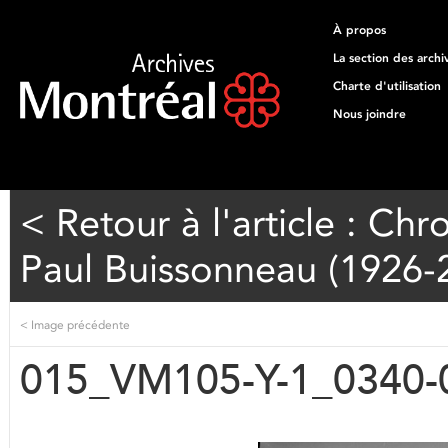
À propos
La section des archi
Charte d'utilisation
Nous joindre
< Retour à l'article : Ch
Paul Buissonneau (1926-2
<
Image précédente
015_VM105-Y-1_0340-