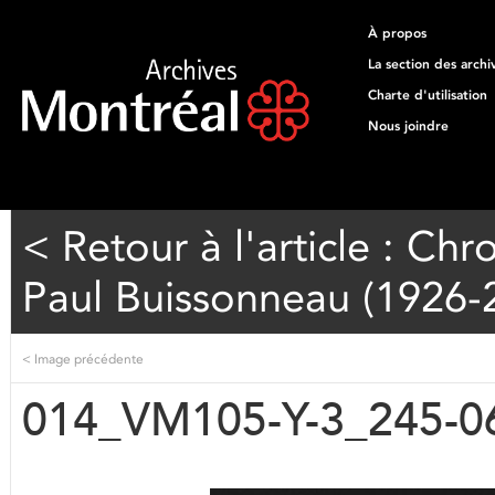
À propos
La section des archi
Charte d'utilisation
Nous joindre
< Retour à l'article : Ch
Paul Buissonneau (1926-2
<
Image précédente
014_VM105-Y-3_245-0