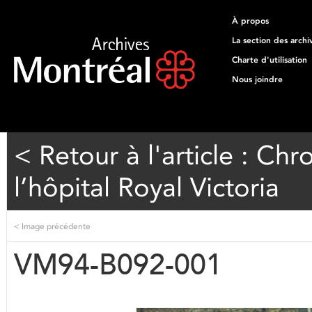
À propos
La section des archi
Charte d'utilisation
Nous joindre
< Retour à l'article : Ch
l’hôpital Royal Victoria
<
Image précédente
VM94-B092-001