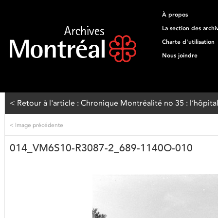
À propos
La section des archi
Charte d'utilisation
Nous joindre
< Retour à l'article : Chronique Montréalité no 35 : l’hôpita
<
Image précédente
014_VM6S10-R3087-2_689-1140O-010