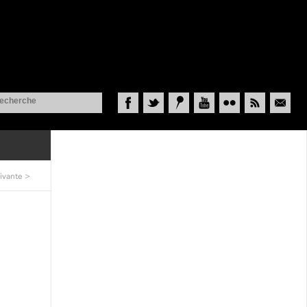
Facebook
Twitter
Historypin
YouTube
Flickr
RSS
Courriel
ivante
>