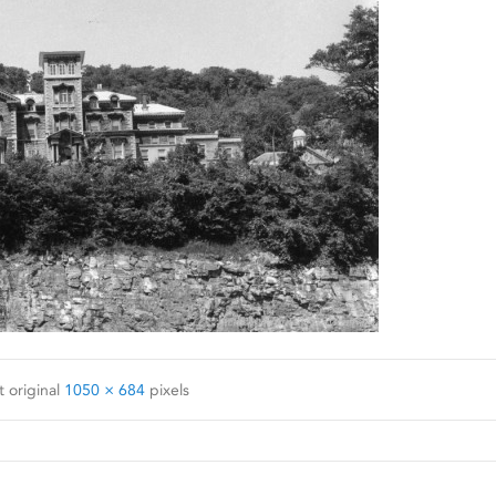
 original
1050 × 684
pixels