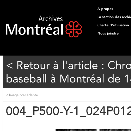
À propos
La section des archi
Charte d'utilisation
Nous joindre
< Retour à l'article : Ch
baseball à Montréal de 
<
Image précédente
004_P500-Y-1_024P01