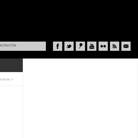
Facebook
Twitter
Historypin
YouTube
Flickr
RSS
Courriel
ivante
>