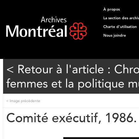
À propos
La section des archi
Charte d'utilisation
Nous joindre
< Retour à l'article : Ch
femmes et la politique m
<
Image précédente
Comité exécutif, 1986.