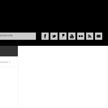
Facebook
Twitter
Historypin
YouTube
Flickr
RSS
Courriel
ivante
>