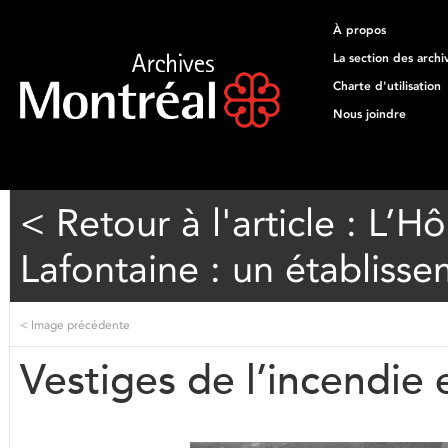
À propos
La section des archi
Charte d'utilisation
Nous joindre
< Retour à l'article : L’H
Lafontaine : un établiss
<
Image précédente
Vestiges de l’incendie