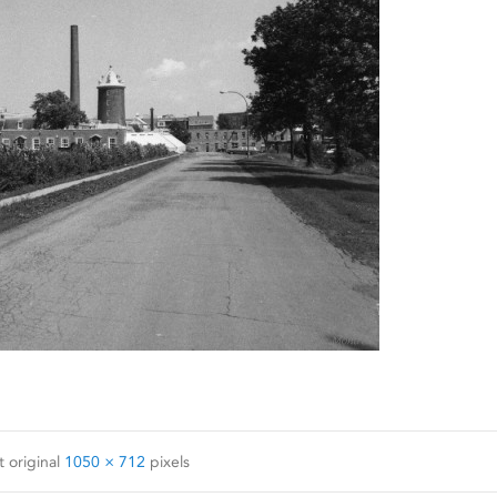
 original
1050 × 712
pixels