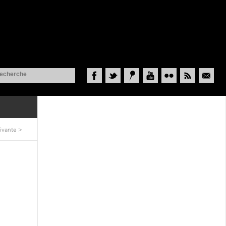
Facebook
Twitter
Historypin
YouTube
Flickr
RSS
Courriel
ivante
>