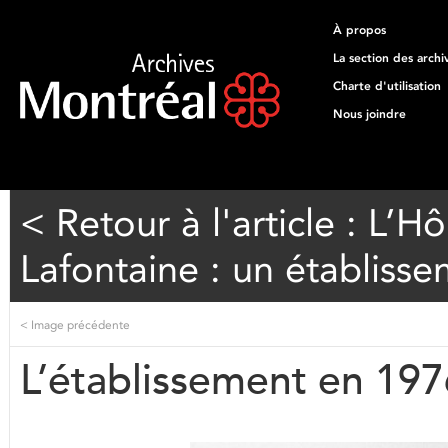
À propos
La section des archi
Charte d'utilisation
Nous joindre
< Retour à l'article : L’H
Lafontaine : un établiss
<
Image précédente
L’établissement en 197