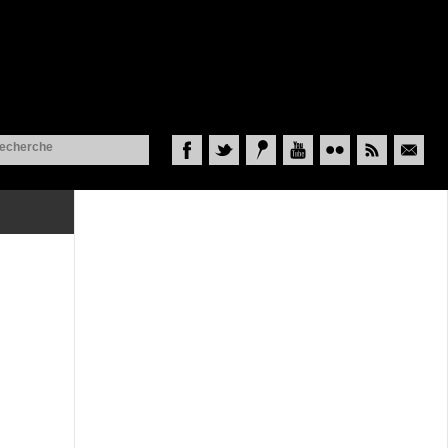
Facebook
Twitter
Historypin
YouTube
Flickr
RSS
Courriel