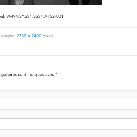
tréal, VM94,SY,SS1,SSS1,A152-001
 original
2332 × 2400
pixels
gatoires sont indiqués avec
*