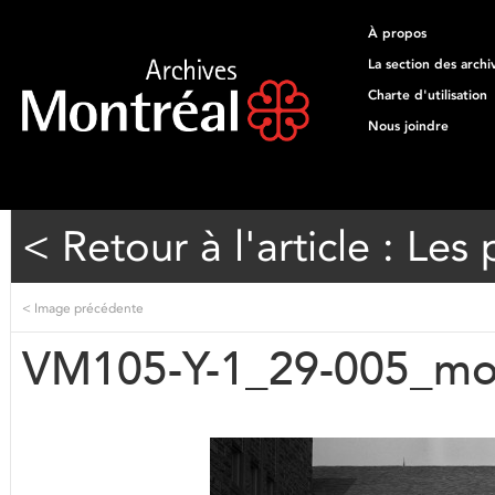
À propos
La section des archi
Charte d'utilisation
Nous joindre
< Retour à l'article : Les
<
Image précédente
VM105-Y-1_29-005_mo