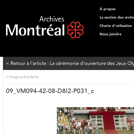
À propos
La section des archi
Charte d'utilisation
Nous joindre
< Retour à l'article : La cérémonie d’ouverture des Jeux Ol
<
Image précédente
09_VM094-42-08-D8I2-P031_c