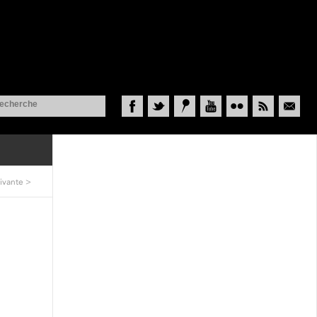
Facebook
Twitter
Historypin
YouTube
Flickr
RSS
Courriel
ivante
>