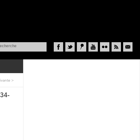
Facebook
Twitter
Historypin
YouTube
Flickr
RSS
Courriel
ivante
>
-34-