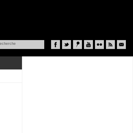
Facebook
Twitter
Historypin
YouTube
Flickr
RSS
Courriel